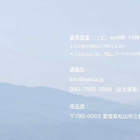
夏季営業
：（土）am8時-14時
＊その他の日時はご予約ください
＊
「スケジュール・予約」
ページ
からお
連絡先
：
info@sokka.jp
​090-7582-3589（店主携帯
所在地
：
〒790-0003 愛媛県松山市三