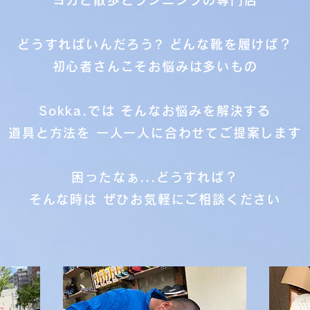
ヨガと散歩とランニングの専門店
どうすればいんだろう? どんな靴を履けば？
初心者さんこそお悩みは多いもの
Sokka.では そんなお悩みを解決する
道具と方法を 一人一人に合わせてご提案します
困ったなぁ...どうすれば？
そんな時は ぜひお気軽にご相談ください