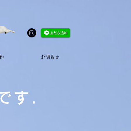
約
お問合せ
です.​