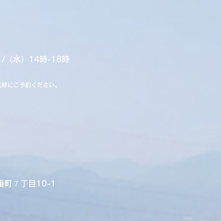
 /（水）14時-18時
気軽にご予約ください。
）
番町７丁目10-1